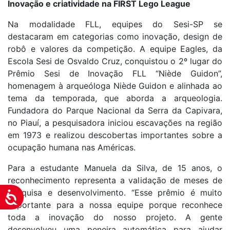
Inovação e criatividade na FIRST Lego League
Na modalidade FLL, equipes do Sesi-SP se
destacaram em categorias como inovação, design de
robô e valores da competição. A equipe Eagles, da
Escola Sesi de Osvaldo Cruz, conquistou o 2º lugar do
Prêmio Sesi de Inovação FLL “Niède Guidon”,
homenagem à arqueóloga Niède Guidon e alinhada ao
tema da temporada, que aborda a arqueologia.
Fundadora do Parque Nacional da Serra da Capivara,
no Piauí, a pesquisadora iniciou escavações na região
em 1973 e realizou descobertas importantes sobre a
ocupação humana nas Américas.
Para a estudante Manuela da Silva, de 15 anos, o
reconhecimento representa a validação de meses de
pesquisa e desenvolvimento. “Esse prêmio é muito
Acessibilidade
importante para a nossa equipe porque reconhece
toda a inovação do nosso projeto. A gente
desenvolveu uma peneira automática para ajudar