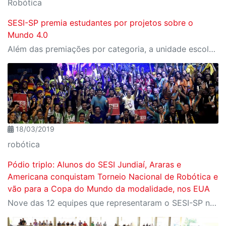
Robótica
SESI-SP premia estudantes por projetos sobre o
Mundo 4.0
Além das premiações por categoria, a unidade escolar contemplada com o maior número de medalhas de Ouro será a grande campeã!
18/03/2019
robótica
Pódio triplo: Alunos do SESI Jundiaí, Araras e
Americana conquistam Torneio Nacional de Robótica e
vão para a Copa do Mundo da modalidade, nos EUA
Nove das 12 equipes que representaram o SESI-SP no torneio foram premiadas, superando times de mais de 70 escolas da rede e outras instituições