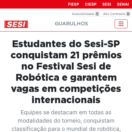
Observação:
FIESP
CIESP
SESI
SENAI
este
Acessibilidade
5
Alto Contraste
6
site
GUARULHOS
inclui
um
sistema
Estudantes do Sesi-SP
de
acessibilidade.
conquistam 21 prêmios
no Festival Sesi de
Robótica e garantem
vagas em competições
internacionais
Equipes se destacam em todas as
modalidades do torneio, conquistam
classificação para o mundial de robótica,