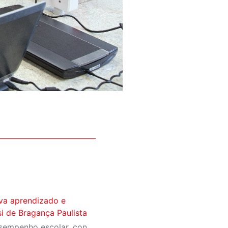
iva aprendizado e
si de Bragança Paulista
Projeto transforma bom desempenho escolar, convivência e ações solidárias em coleções que engajam alunos e fortalecem valores dentro e fora da sala de aula.