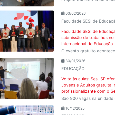
03/02/2026
Faculdade SESI de Educaç
Faculdade SESI de Educaçã
submissão de trabalhos no
Internacional de Educação
30/01/2026
EDUCAÇÃO
Volta às aulas: Sesi-SP of
Jovens e Adultos gratuita, 
profissionalizante com o S
16/12/2025