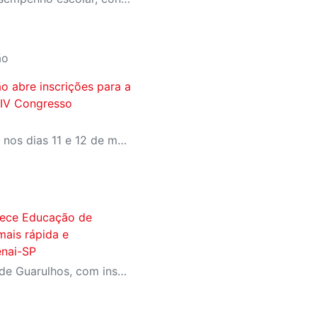
ão
o abre inscrições para a
 IV Congresso
O evento gratuito acontece nos dias 11 e 12 de maio e reunirá especialistas em torno do tema “Educação que Transforma”. As vagas para participação presencial são limitadas, e a submissão de trabalhos pode ser feita até 31 de março
erece Educação de
mais rápida e
enai-SP
São 900 vagas na unidade de Guarulhos, com inscrições abertas até 8 de fevereiro no site do SESI-SP. As aulas iniciam em 9 de fevereiro.