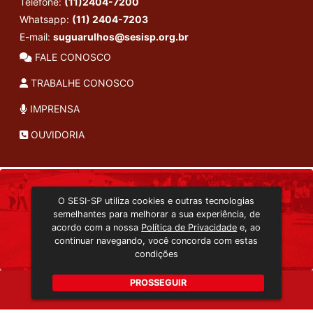
Telefone:
(11)2404-7200
Whatsapp:
(11) 2404-7203
E-mail:
suguarulhos@sesisp.org.br
FALE CONOSCO
TRABALHE CONOSCO
IMPRENSA
OUVIDORIA
INSTITUCIONAL
O SESI-SP utiliza cookies e outras tecnologias
TRANSMISSÃO ON-LINE
semelhantes para melhorar a sua experiência, de
EDITORA SESI-SP
acordo com a nossa
Política de Privacidade
e, ao
CONSULTA AO ACERVO
continuar navegando, você concorda com estas
condições
PROSSEGUIR
Copyright 2026 © Todos os direitos reservados. -
vsg